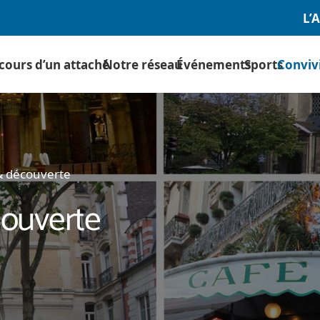
L’
cours d’un attaché
Notre réseau
Événements
Sports
Convivi
& découverte
couverte