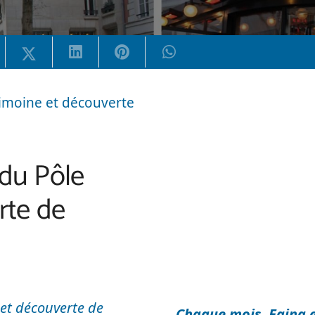
rimoine et découverte
du Pôle
rte de
 et découverte
de
Chaque mois, Egina e