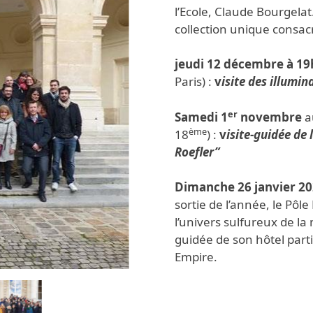
l’Ecole, Claude Bourgelat
collection unique consa
jeudi 12 décembre à 19
Paris) :
v
isite des illumin
er
Samedi 1
novembre
a
ème
18
) :
v
isite-guidée de 
Roefler”
Dimanche 26 janvier 2
sortie de l’année, le Pôl
l’univers sulfureux de la
guidée de son hôtel part
Empire.