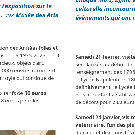
 l’exposition sur le
culturelle incontour
ieu aux
Musée des Arts
évènements qui ont 
tion des Années folles et
sition «
1925-2025. Cent
Samedi 21 février, visit
écieux, objets d’art,
Sécularisés au début de l
 1 000 œuvres racontent
l’enseignement dès 1796,
un style qui continue de
le Lycée Napoléon en 180
définitivement, le Lycée H
x tarifs de
10 euros
plus importants établis
18 euros pour les
de décors pour plusieurs 
Samedi 24 janvier,
visi
vétérinaire, l’un des p
du cabinet de curiosités 