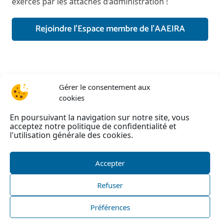
exercés par les attachés d’administration !
Rejoindre l’Espace membre de l’AAEIRA
Gérer le consentement aux
cookies
En poursuivant la navigation sur notre site, vous
acceptez notre politique de confidentialité et
l'utilisation générale des cookies.
Accepter
Refuser
©
AAEIRA
2026 –
Mentions légales
–
Politique de
confidentialité
–
Politique de cookies
|
Nous
Préférences
contacter
| Site internet réalisé par l’agence web
He-