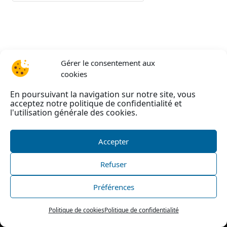
Gérer le consentement aux
cookies
En poursuivant la navigation sur notre site, vous
acceptez notre politique de confidentialité et
l'utilisation générale des cookies.
Accepter
Refuser
©
AAEIRA
2026 –
Mentions légales
–
Politique de
confidentialité
–
Politique de cookies
|
Nous
Préférences
contacter
| Site internet réalisé par l’agence web
He-
site pas
Politique de cookies
Politique de confidentialité