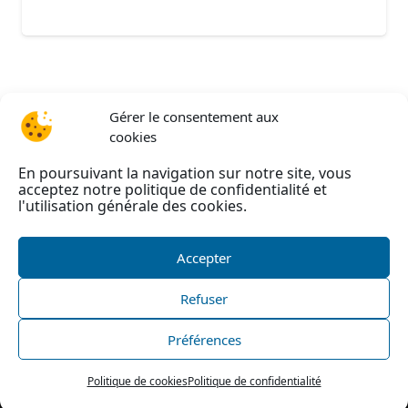
Gérer le consentement aux
cookies
En poursuivant la navigation sur notre site, vous
acceptez notre politique de confidentialité et
l'utilisation générale des cookies.
Accepter
Refuser
©
AAEIRA
2026 –
Mentions légales
–
Politique de
confidentialité
–
Politique de cookies
|
Nous
Préférences
contacter
| Site internet réalisé par l’agence web
He-
site pas
Politique de cookies
Politique de confidentialité