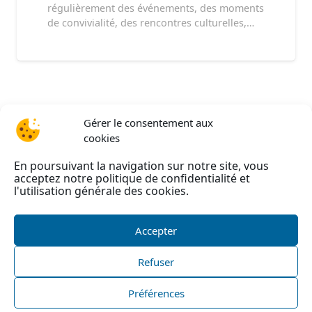
régulièrement des événements, des moments
de convivialité, des rencontres culturelles,…
Gérer le consentement aux
cookies
En poursuivant la navigation sur notre site, vous
acceptez notre politique de confidentialité et
l'utilisation générale des cookies.
Accepter
Refuser
©
AAEIRA
2026 –
Mentions légales
–
Politique de
confidentialité
–
Politique de cookies
|
Nous
Préférences
contacter
| Site internet réalisé par l’agence web
He-