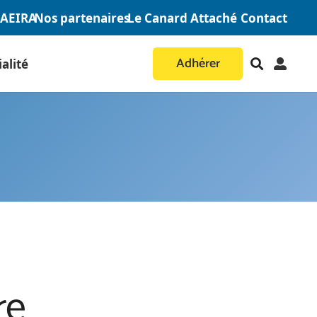
AAEIRA
Nos partenaires
Le Canard Attaché
Contact
Adhérer
alité
re