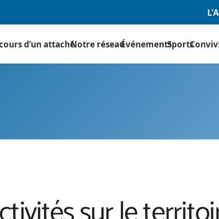
L’
cours d’un attaché
Notre réseau
Événements
Sports
Convivi
ctivités sur le territoi