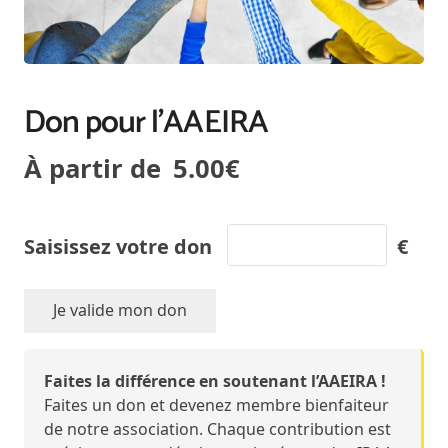
Don pour l’AAEIRA
À partir de
5.00
€
Saisissez votre don
€
Je valide mon don
quantité
de
Don
Faites la différence en soutenant l’AAEIRA !
pour
Faites un don et devenez membre bienfaiteur
l'AAEIRA
de notre association. Chaque contribution est